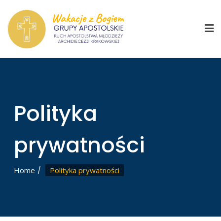
Skip
to
content
Polityka
prywatności
Home
Polityka prywatności