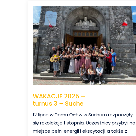
23 LIPCA 2025
 2025
WAKACJE 2025 –
turnus 3 – Suche
12 lipca w Domu Orłów w Suchem rozpoczęły
się rekolekcje 1 stopnia. Uczestnicy przybyli na
miejsce pełni energii i ekscytacji, a także z