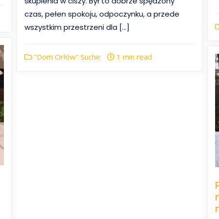
skupienia w ciszy. Był to dobrze spędzony
czas, pełen spokoju, odpoczynku, a przede
wszystkim przestrzeni dla […]
"Dom Orłów" Suche
1 min read
5 LUTEGO 2025