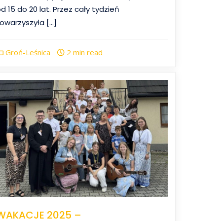
d 15 do 20 lat. Przez cały tydzień
owarzyszyła […]
Groń-Leśnica
2 min read
WAKACJE 2025 –