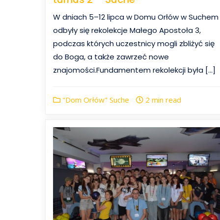
W dniach 5–12 lipca w Domu Orłów w Suchem
odbyły się rekolekcje Małego Apostoła 3,
podczas których uczestnicy mogli zbliżyć się
do Boga, a także zawrzeć nowe
znajomości.Fundamentem rekolekcji była […]
"Dom Orłów" Suche
2 min read