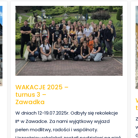
WAKACJE 2025 –
turnus 3 –
16 LIPCA 2025
Zawadka
W dniach 12-19.07.2025r. Odbyły się rekolekcje
Z
II° w Zawadce. Za nami wyjątkowy wyjazd
w
pełen modlitwy, radości i wspólnoty.
G
Uczestnicy rekolekcji zostali podzieleni na pięć