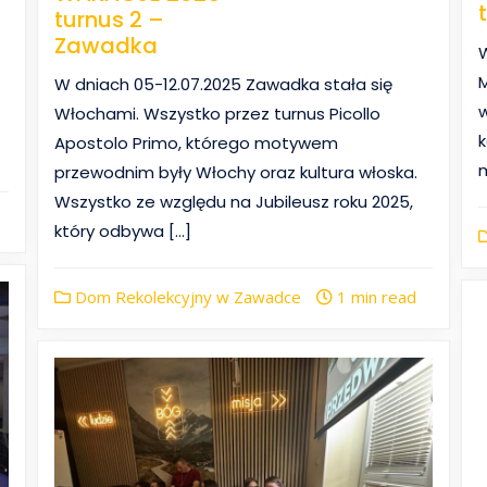
turnus 2 –
Zawadka
W
M
W dniach 05-12.07.2025 Zawadka stała się
w
Włochami. Wszystko przez turnus Picollo
k
Apostolo Primo, którego motywem
przewodnim były Włochy oraz kultura włoska.
Wszystko ze względu na Jubileusz roku 2025,
który odbywa […]
Dom Rekolekcyjny w Zawadce
1 min read