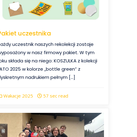
Pakiet uczestnika
ażdy uczestnik naszych rekolekcji zostaje
wyposażony w nasz firmowy pakiet. W tym
oku składa się na niego: KOSZULKA z kolekcji
ATO 2025 w kolorze „bottle green” z
dyskretnym nadrukiem pełnym […]
Wakacje 2025
57 sec read