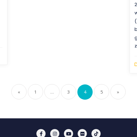
2
w
g
z
Stronicowanie
«
1
…
3
4
5
»
wpisów