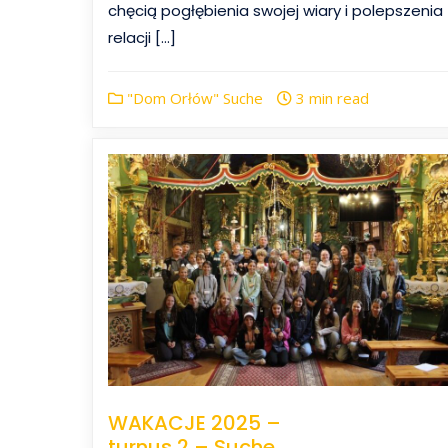
chęcią pogłębienia swojej wiary i polepszenia
relacji […]
"Dom Orłów" Suche
3 min read
 2025
WAKACJE 2025 –
15 LIPCA 2025
turnus 2 – Suche