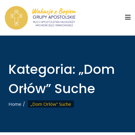
Skip
to
content
Kategoria:
„Dom
Orłów” Suche
Home
„Dom Orłów” Suche