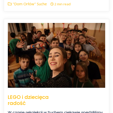
"Dom Orłów" Suche
2 min read
LEGO i dziecięca
radość
W czasie rekolekcji w Suchem ciekawie spędziliśmy