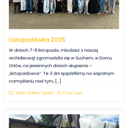
5
Listopadówka 2025
W dniach 7-9 listopada, młodzież z naszej
archidiecezji zgromadziła się w Suchem, w Domu
Orłów, na jesiennych dniach skupienia –
„listopadówce”. Te 3 dni spędziliśmy na wspólnym
rozmyślaniu nad tym, […]
"Dom Orłów" Suche
37 sec read