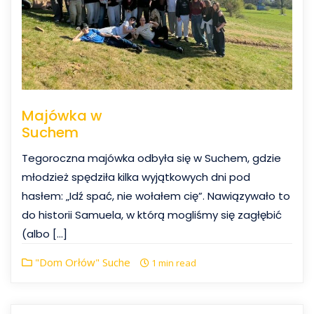
Majówka w
Suchem
Tegoroczna majówka odbyła się w Suchem, gdzie
młodzież spędziła kilka wyjątkowych dni pod
hasłem: „Idź spać, nie wołałem cię”. Nawiązywało to
do historii Samuela, w którą mogliśmy się zagłębić
(albo […]
"Dom Orłów" Suche
1 min read