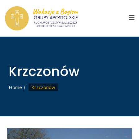
Skip
to
content
Krzczonów
Home
Krzczonów