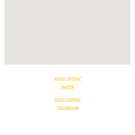
„Dom Orłów”
Suche
„Dom Orłów”
Facebook