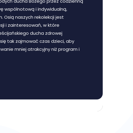
odych ducha Bożego przez codzienną
wę wspólnotową i indywidualną,
 Osią naszych rekolekcji jest
sji i zainteresowań, w które
ścijańskiego ducha zdrowej
 się tak zajmować czas dzieci, aby
wanie mniej atrakcyjny niż program i