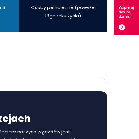
e 8
Osoby pełnoletnie (powyżej
Wspieraj
nas za
18go roku życia)
darmo
kcjach
eniem naszych wyjazdów jest