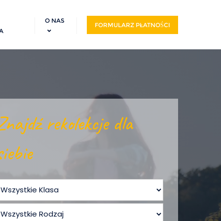
O NAS
FORMULARZ PŁATNOŚCI
A
Znajdź rekolekcje dla
siebie