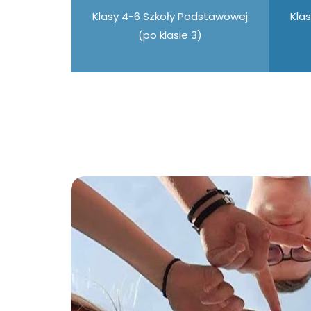
Klasy 4-6 Szkoły Podstawowej
Kla
(po klasie 3)