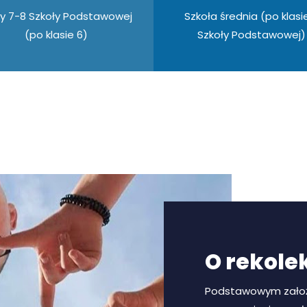
sy 7-8 Szkoły Podstawowej
Szkoła średnia (po klasi
(po klasie 6)
Szkoły Podstawowej)
O rekole
Podstawowym założ