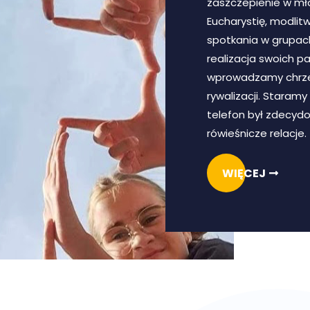
zaszczepienie w mł
Eucharystię, modlit
spotkania w grupach.
realizacja swoich pa
wprowadzamy chrze
rywalizacji. Staramy
telefon był zdecydo
rówieśnicze relacje.
WIĘCEJ