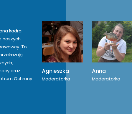
wana kadra
e naszych
chowawcy. To
 przekazują
znych,
Agnieszka
Anna
mocy oraz
entrum Ochrony
Moderatorka
Moderatorka