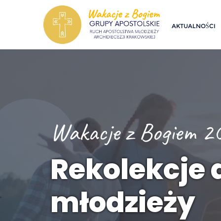
Skip
to
AKTUALNOŚCI
content
Wakacje z Bogiem 2
Rekolekcje d
młodzieży