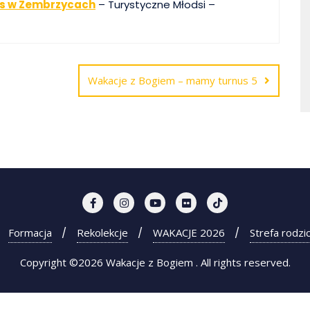
us w Zembrzycach
– Turystyczne Młodsi –
Wakacje z Bogiem – mamy turnus 5
Formacja
Rekolekcje
WAKACJE 2026
Strefa rodzi
Copyright ©2026 Wakacje z Bogiem . All rights reserved.