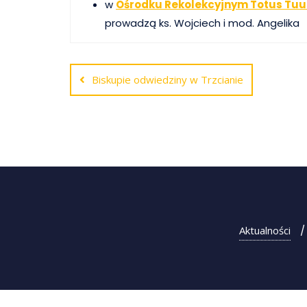
w
Ośrodku Rekolekcyjnym Totus Tu
prowadzą ks. Wojciech i mod. Angelika
Nawigacja
Biskupie odwiedziny w Trzcianie
wpisu
Aktualności